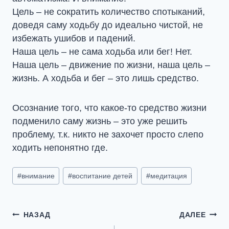
Цель – не сократить количество спотыканий,
доведя саму ходьбу до идеально чистой, не
избежать ушибов и падений.
Наша цель – не сама ходьба или бег! Нет.
Наша цель – движение по жизни, наша цель –
жизнь. А ходьба и бег – это лишь средство.
Осознание того, что какое-то средство жизни
подменило саму жизнь – это уже решить
проблему, т.к. никто не захочет просто слепо
ходить непонятно где.
Метки
#
внимание
#
воспитание детей
#
медитация
записи:
Навигация
НАЗАД
ДАЛЕЕ